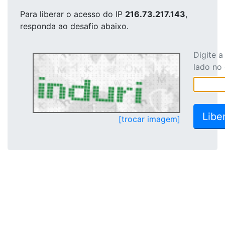
Para liberar o acesso
do IP
216.73.217.143
,
responda ao desafio abaixo.
Digite 
lado no
[trocar imagem]