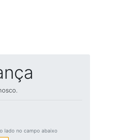
ança
nosco.
ao lado no campo abaixo