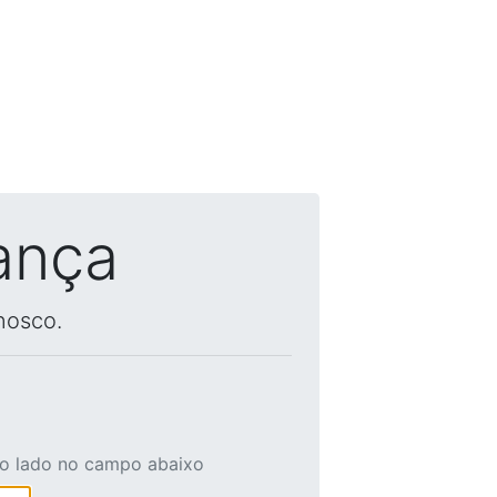
ança
nosco.
ao lado no campo abaixo