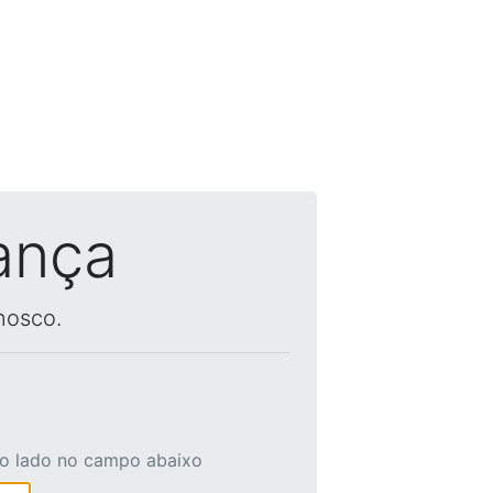
ança
nosco.
ao lado no campo abaixo